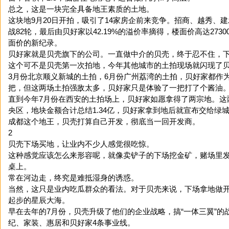
总之，这是一块完全具备地王素质的土地。
这块地9月20日开拍，吸引了14家房企前来竞争。招商、越秀、
战82轮，最后由贝好家以42.19%的溢价率摘得，楼面价高达273
面价的新纪录。
贝好家就是贝壳旗下的公司。一直做中介的贝壳，终于忍不住，
这个可不是贝壳第一次拍地，今年其他城市的土拍现场就闪现了
3月份北京顺义新城的土拍，6月份广州荔湾的土拍，贝好家都作
把，但这两场土拍强敌太多，贝好家只是体验了一把打了个酱油
直到今年7月份在西安的土拍场上，贝好家如愿拿得了两宗地。这
央区，地块金额合计总结1.34亿，贝好家拿到地后就宣布交给绿
成都这个地王，贝壳打算自己开发，彻底当一回开发商。
2
贝壳下场买地，让业内不少人感觉很吃惊。
这种感觉应该怎么来形容呢，就像卖铲子的下场挖金矿，赌场里
桌上。
常在河边走，终究是难抵湿身的诱惑。
当然，这只是业内吃瓜群众的看法。对于贝壳来说，下场拿地做
起步的星辰大海。
早在去年的7月份，贝壳升级了他们的企业战略，搞“一体三翼”的
纪、家装、惠居和贝好家4条事业线。