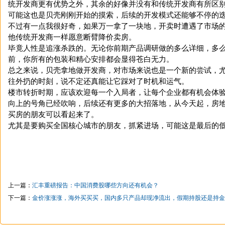
统开发商更有优势之外，其余的好像并没有和传统开发商有所区
可能这也是贝壳刚刚开始的摸索，后续的开发模式还能够不停的
不过有一点我很好奇，如果万一拿了一块地，开卖时遭遇了市场
他传统开发商一样愿意断臂降价卖房。
毕竟人性是追涨杀跌的。无论你前期产品调研做的多么详细，多
前，你所有的包装和精心安排都会显得苍白无力。
总之来说，贝壳拿地做开发商，对市场来说也是一个新的尝试，
往外扔的时刻，说不定还真能让它踩对了时机和运气。
楼市转折时期，应该欢迎每一个入局者，让每个企业都有机会体
向上的号角已经吹响，后续还有更多的大招落地，从今天起，房
买房的朋友可以看起来了。
尤其是要购买全国核心城市的朋友，抓紧进场，可能这是最后的
上一篇：
汇丰重磅报告：中国消费股哪些方向还有机会？
下一篇：
金价涨涨涨，海外买买买，国内多只产品却现净流出，假期持股还是持金