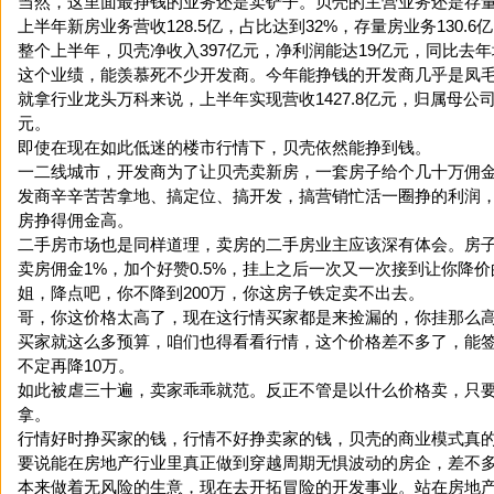
当然，这里面最挣钱的业务还是卖铲子。贝壳的主营业务还是存
上半年新房业务营收128.5亿，占比达到32%，存量房业务130.6
整个上半年，贝壳净收入397亿元，净利润能达19亿元，同比去年增
这个业绩，能羡慕死不少开发商。今年能挣钱的开发商几乎是凤
就拿行业龙头万科来说，上半年实现营收1427.8亿元，归属母公司
元。
即使在现在如此低迷的楼市行情下，贝壳依然能挣到钱。
一二线城市，开发商为了让贝壳卖新房，一套房子给个几十万佣
发商辛辛苦苦拿地、搞定位、搞开发，搞营销忙活一圈挣的利润
房挣得佣金高。
二手房市场也是同样道理，卖房的二手房业主应该深有体会。房
卖房佣金1%，加个好赞0.5%，挂上之后一次又一次接到让你降
姐，降点吧，你不降到200万，你这房子铁定卖不出去。
哥，你这价格太高了，现在这行情买家都是来捡漏的，你挂那么
买家就这么多预算，咱们也得看看行情，这个价格差不多了，能
不定再降10万。
如此被虐三十遍，卖家乖乖就范。反正不管是以什么价格卖，只
拿。
行情好时挣买家的钱，行情不好挣卖家的钱，贝壳的商业模式真
要说能在房地产行业里真正做到穿越周期无惧波动的房企，差不
本来做着无风险的生意，现在去开拓冒险的开发事业。站在房地