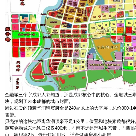
金融城三个字成都人都知道，那是成都核心中的核心。金融城三
块，规划了未来成都的城市封面。
周边在卖的顶豪华润锦宸府全是240㎡以上的大平层，总价800-1
售罄。
贝壳拍的这块地距离华润顶豪不足1公里，位置和地块素质都很好
距离金融城东地铁口仅仅400米，向南不远是环城生态带，向西眺望
亩，容积率2.5，低密住宅用地，适合做洋房和小高层。