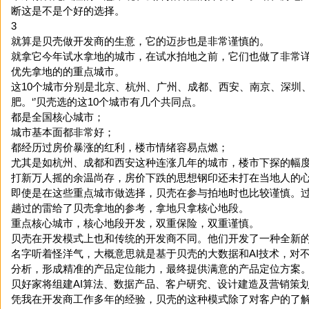
断这是不是个好的选择。
3
就算是贝壳做开发商的生意，它的迈步也是非常谨慎的。
就拿它今年试水拿地的城市，在试水拍地之前，它们也做了非常
优先拿地的的重点城市。
这10个城市分别是北京、杭州、广州、成都、西安、南京、深圳
肥。‘’贝壳选的这10个城市有几个共同点。
都是全国核心城市；
城市基本面都非常好；
都经历过房价暴涨的红利，楼市情绪容易点燃；
尤其是如杭州、成都和西安这种连涨几年的城市，楼市下探的幅
打新万人摇的余温尚存，房价下跌的思想钢印还未打在当地人的
即使是在这些重点城市做选择，贝壳在参与拍地时也比较谨慎。
趟过的雷给了贝壳拿地的参考，拿地只拿核心地段。
重点核心城市，核心地段开发，双重保险，双重谨慎。
贝壳在开发模式上也和传统的开发商不同。他们开发了一种全新的
名字听着怪洋气，大概意思就是基于贝壳的大数据和AI技术，对
分析，形成精准的产品定位能力，最终提供满意的产品定位方案
贝好家将组建AI算法、数据产品、客户研究、设计建造及营销策
凭我在开发商工作多年的经验，贝壳的这种模式除了对客户的了