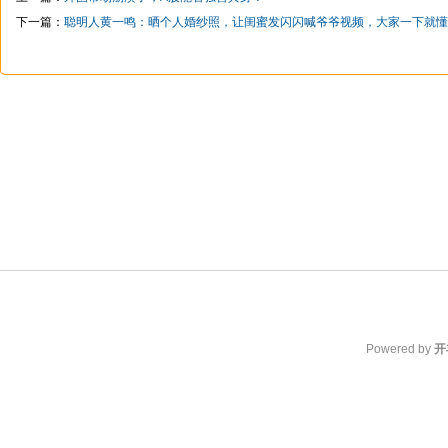
下一篇：
聪明人黄一鸣：晒个人婚纱照，让闺蜜发闪闪喊爷爷视频，大家一下就懂
Powered by
开