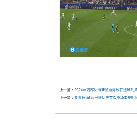
上一篇：
2024年西部陆海新通道海铁联运班列第
下一篇：
要素拉满! 欧洲杯历史首次单场常规时