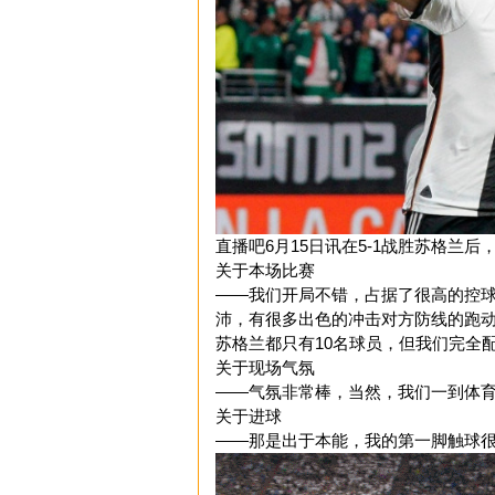
直播吧6月15日讯在5-1战胜苏格兰
关于本场比赛
——我们开局不错，占据了很高的控
沛，有很多出色的冲击对方防线的跑动
苏格兰都只有10名球员，但我们完全
关于现场气氛
——气氛非常棒，当然，我们一到体
关于进球
——那是出于本能，我的第一脚触球