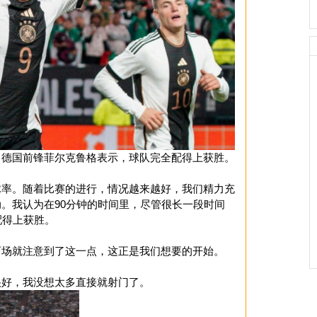
后，德国前锋菲尔克鲁格表示，球队完全配得上获胜。
球率。随着比赛的进行，情况越来越好，我们精力充
。我认为在90分钟的时间里，尽管很长一段时间
配得上获胜。
育场就注意到了这一点，这正是我们想要的开始。
很好，我没想太多直接就射门了。